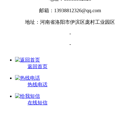
邮箱：13938812326@qq.com
地址：河南省洛阳市伊滨区庞村工业园区
-
-
返回首页
热线电话
在线短信