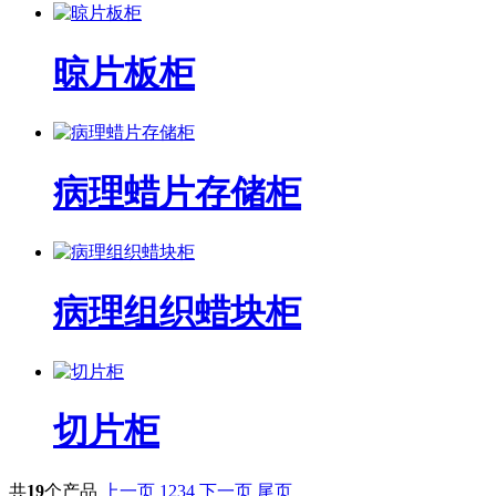
晾片板柜
病理蜡片存储柜
病理组织蜡块柜
切片柜
共
19
个产品
上一页
1
2
3
4
下一页
尾页