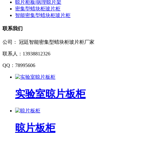
晾片柜板|病理晾片架
密集型蜡块柜玻片柜
智能密集型蜡块柜玻片柜
联系我们
公司：
冠廷智能密集型蜡块柜玻片柜厂家
联系人：
13938812326
QQ：
78995606
实验室晾片板柜
晾片板柜