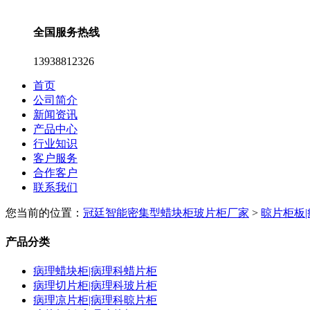
全国服务热线
13938812326
首页
公司简介
新闻资讯
产品中心
行业知识
客户服务
合作客户
联系我们
您当前的位置：
冠廷智能密集型蜡块柜玻片柜厂家
>
晾片柜板
产品分类
病理蜡块柜|病理科蜡片柜
病理切片柜|病理科玻片柜
病理凉片柜|病理科晾片柜